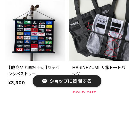
【他商品と同梱不可】ワッペ
HARINEZUMI サ旅トートバ
ンタペストリー
ッグ
ショップに質問する
¥3,300
¥8,800
SOLD OUT
キーワードから探す