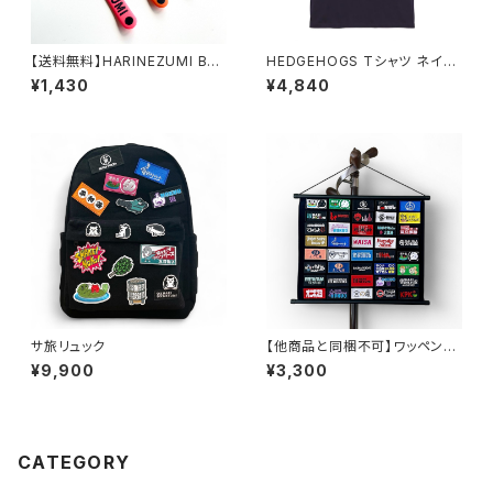
【送料無料】HARINEZUMI Ban
HEDGEHOGS Tシャツ ネイビ
d ストラップのみ
ー
¥1,430
¥4,840
サ旅リュック
【他商品と同梱不可】ワッペンタ
ペストリー
¥9,900
¥3,300
CATEGORY